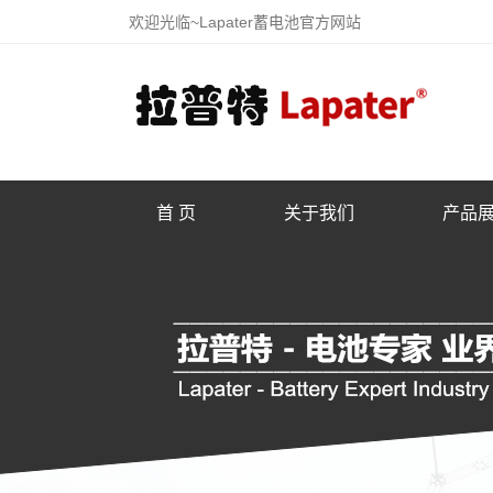
欢迎光临~Lapater蓄电池官方网站
首 页
关于我们
产品