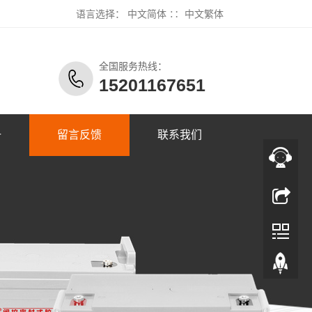
语言选择：
中文简体
∷
中文繁体
全国服务热线：
15201167651
册
留言反馈
联系我们