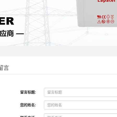
留言
留言标题:
您的姓名: