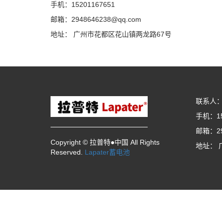
手机：15201167651
邮箱：2948646238@qq.com
地址： 广州市花都区花山镇两龙路67号
联系人
手机：15
邮箱：29
Copyright © 拉普特●中国 All Rights
地址： 
Reserved.
Lapater蓄电池
友情链接
铅酸蓄电池
MCA蓄电池
九华蓄电池