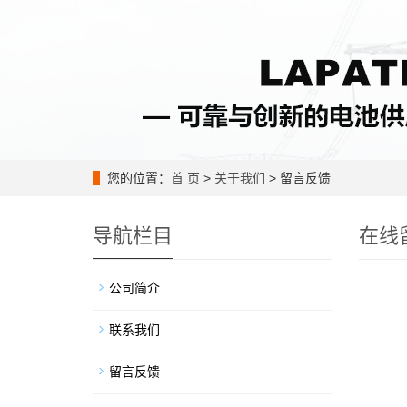
您的位置：
首 页
>
关于我们
> 留言反馈
导航栏目
在线
公司简介
联系我们
留言反馈